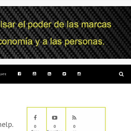
LIATE
help.
0
0
0