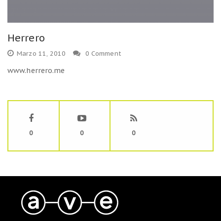
Herrero
Marzo 11, 2010
0 Comment
www.herrero.me
0
0
0