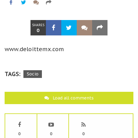
SHARES
0
www.deloittemx.com
TAGS:
Socio
Load all comments
0
0
0