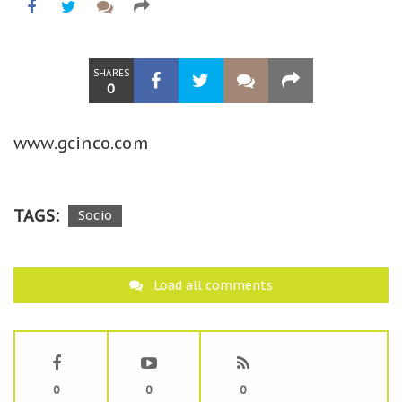
SHARES
0
www.gcinco.com
TAGS:
Socio
Load all comments
0
0
0