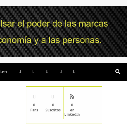
ÍLIATE
0
0
0
Fans
Suscritos
en
LinkedIn